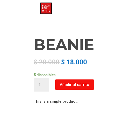
BEANIE
$
20.000
$
18.000
5 disponibles
Beanie
Añadir al carrito
cantidad
This is a simple product.