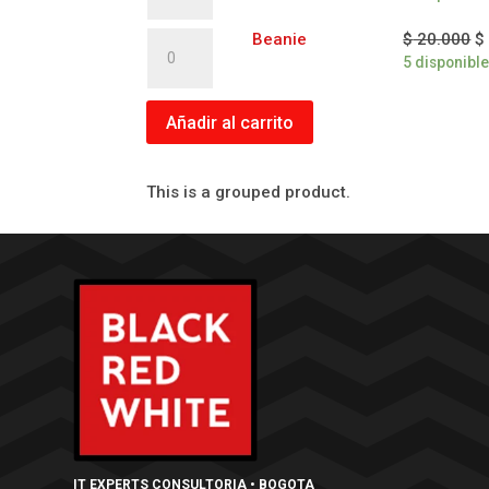
cantidad
Beanie
Beanie
$
20.000
$
cantidad
5 disponibl
Añadir al carrito
This is a grouped product.
IT EXPERTS CONSULTORIA • BOGOTA