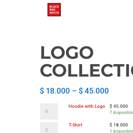
LOGO
COLLECT
$
18.000
–
$
45.000
Hoodie
Hoodie with Logo
$
45.000
with
7 disponibl
Logo
cantidad
T-
T-Shirt
$
18.000
Shirt
1 disponibl